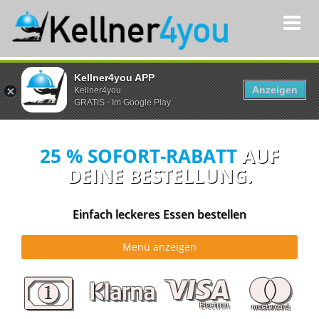
Kellner4you APP
Anzeigen
Kellner4you
GRATIS - Im Google Play
25 % SOFORT-RABATT
AUF
DEINE BESTELLUNG.
Einfach leckeres Essen bestellen
PLZ
Menü anzeigen
Eingeben