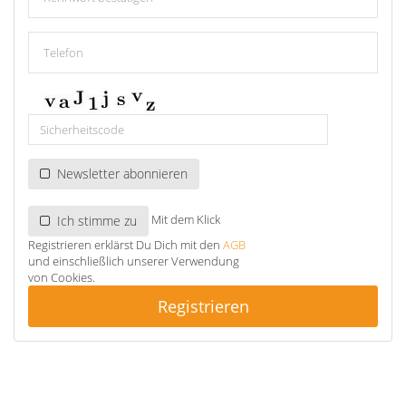
Newsletter abonnieren
Mit dem Klick
Ich stimme zu
Registrieren erklärst Du Dich mit den
AGB
und einschließlich unserer Verwendung
von Cookies.
Registrieren